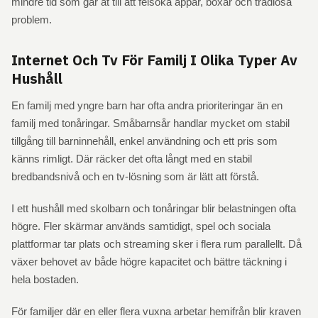
mindre tid som går åt till att felsöka appar, boxar och trådlösa
problem.
Internet Och Tv För Familj I Olika Typer Av
Hushåll
En familj med yngre barn har ofta andra prioriteringar än en
familj med tonåringar. Småbarnsår handlar mycket om stabil
tillgång till barninnehåll, enkel användning och ett pris som
känns rimligt. Där räcker det ofta långt med en stabil
bredbandsnivå och en tv-lösning som är lätt att förstå.
I ett hushåll med skolbarn och tonåringar blir belastningen ofta
högre. Fler skärmar används samtidigt, spel och sociala
plattformar tar plats och streaming sker i flera rum parallellt. Då
växer behovet av både högre kapacitet och bättre täckning i
hela bostaden.
För familjer där en eller flera vuxna arbetar hemifrån blir kraven