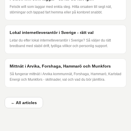
Felsök wifi som laggar med enkla steg. Hitta orsaken till segt nät,
störningar och tappad fart hemma eller på kontoret snabbt.
Lokal internetleverantör i Sverige - rätt val
Letar du efter lokal internetleverantör i Sverige? Så väljer du rätt
bredband med stabil drift, tydliga villkor och personlig support.
Mittnät i Arvika, Forshaga, Hammarö och Munkfors
Så fungerar mittnät i Arvika kommunnät, Forshaga, Hammarö, Karlstad
Energi och Munkfors - skillnader, val och vad du bör jämföra.
←
All articles