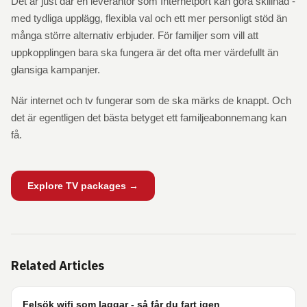
Det är just där en leverantör som Internetport kan göra skillnad -
med tydliga upplägg, flexibla val och ett mer personligt stöd än
många större alternativ erbjuder. För familjer som vill att
uppkopplingen bara ska fungera är det ofta mer värdefullt än
glansiga kampanjer.
När internet och tv fungerar som de ska märks de knappt. Och
det är egentligen det bästa betyget ett familjeabonnemang kan
få.
Explore TV packages →
Related Articles
Felsök wifi som laggar - så får du fart igen