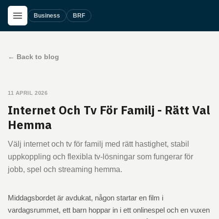
Skip to main content
Open Menu
Business
BRF
←
Back to blog
11 APRIL 2026
Internet Och Tv För Familj - Rätt Val
Hemma
Välj internet och tv för familj med rätt hastighet, stabil
uppkoppling och flexibla tv-lösningar som fungerar för
jobb, spel och streaming hemma.
Middagsbordet är avdukat, någon startar en film i
vardagsrummet, ett barn hoppar in i ett onlinespel och en vuxen