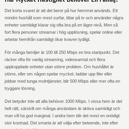
Det korta svaret är att det beror på hur hemmet används. Ett
mindre hushåll som mest surfar, tittar på tv och använder några
enheter samtidigt klarar sig ofta bra på en lägre nivå. Men så
fort flera personer streamar i hög upplösning, spelar online eller
arbetar hemifrån samtidigt ökar kraven tydligt.
För många familjer är 100 till 250 Mbps en bra startpunkt. Det
räcker ofta för vanlig streaming, videosamtal och flera
uppkopplade enheter utan större problem. Om hushållet är
större, eller om någon spelar mycket, laddar upp filer eller
jobbar med tunga molntjänster, blir 500 Mbps eller mer ofta en
tryggare lösning.
Det betyder inte att alla behöver 1000 Mbps. I vissa hem är det
helt rätt, särskilt om många användare är aktiva samtidigt och
man vill ha god marginal. I andra hem blir det mest en onödigt
stor kostnad. Det smarta är att välja efter beteende, inte efter