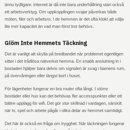
ännu tydligare. Internet är då inte bara underhållning utan också
ett arbetsverktyg. Om uppkopplingen svajar påverkas både
möten, filer och arbetsro. I de hemmen är det ofta klokt att välja
lite mer kapacitet än vad man först tror behövs.
Glöm Inte Hemmets Täckning
Det är vanligt att skylla på bredbandet när problemet egentligen
sitter i det trådlösa nätverket hemma. En snabb anslutning in i
bostaden hjälper bara delvis om signalen är svag i barnens rum,
på övervåningen eller längst bort i huset.
För lägenheter fungerar en bra router ofta långt. I större
bostäder eller hus kan det behövas fler accesspunkter eller ett
bättre upplägg för wifi. Det gör stor skillnad i vardagen, särskilt
när tv, spel och arbete pågår i olika delar av hemmet samtidigt.
Det här är också en fråga om trygghet. När täckningen fungerar