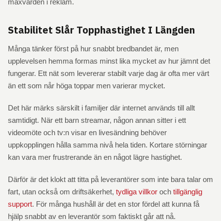
maxvärden i reklam.
Stabilitet Slår Topphastighet I Längden
Många tänker först på hur snabbt bredbandet är, men
upplevelsen hemma formas minst lika mycket av hur jämnt det
fungerar. Ett nät som levererar stabilt varje dag är ofta mer värt
än ett som når höga toppar men varierar mycket.
Det här märks särskilt i familjer där internet används till allt
samtidigt. När ett barn streamar, någon annan sitter i ett
videomöte och tv:n visar en livesändning behöver
uppkopplingen hålla samma nivå hela tiden. Kortare störningar
kan vara mer frustrerande än en något lägre hastighet.
Därför är det klokt att titta på leverantörer som inte bara talar om
fart, utan också om driftsäkerhet,
tydliga villkor
och
tillgänglig
support
. För många hushåll är det en stor fördel att kunna få
hjälp snabbt av en leverantör som faktiskt går att nå.