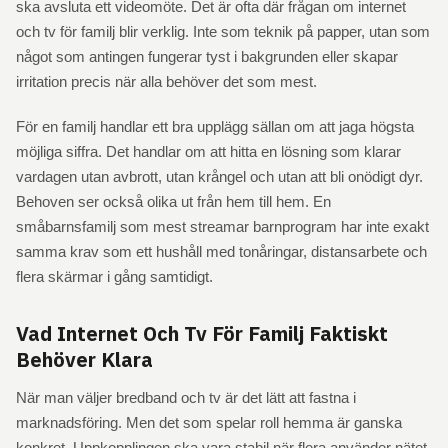
ska avsluta ett videomöte. Det är ofta där frågan om internet
och tv för familj blir verklig. Inte som teknik på papper, utan som
något som antingen fungerar tyst i bakgrunden eller skapar
irritation precis när alla behöver det som mest.
För en familj handlar ett bra upplägg sällan om att jaga högsta
möjliga siffra. Det handlar om att hitta en lösning som klarar
vardagen utan avbrott, utan krångel och utan att bli onödigt dyr.
Behoven ser också olika ut från hem till hem. En
småbarnsfamilj som mest streamar barnprogram har inte exakt
samma krav som ett hushåll med tonåringar, distansarbete och
flera skärmar i gång samtidigt.
Vad Internet Och Tv För Familj Faktiskt
Behöver Klara
När man väljer bredband och tv är det lätt att fastna i
marknadsföring. Men det som spelar roll hemma är ganska
konkret. Uppkopplingen ska vara stabil när flera använder nätet