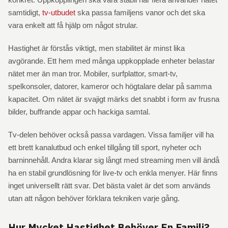
samtidigt,
tv-utbudet
ska passa familjens vanor och det ska
vara enkelt att få hjälp om något strular.
Hastighet är förstås viktigt, men stabilitet är minst lika
avgörande. Ett hem med många uppkopplade enheter belastar
nätet mer än man tror. Mobiler, surfplattor, smart-tv,
spelkonsoler, datorer, kameror och högtalare delar på samma
kapacitet. Om nätet är svajigt märks det snabbt i form av frusna
bilder, buffrande appar och hackiga samtal.
Tv-delen behöver också passa vardagen. Vissa familjer vill ha
ett brett kanalutbud och enkel tillgång till sport, nyheter och
barninnehåll. Andra klarar sig långt med streaming men vill ändå
ha en stabil grundlösning för live-tv och enkla menyer. Här finns
inget universellt rätt svar. Det bästa valet är det som används
utan att någon behöver förklara tekniken varje gång.
Hur Mycket Hastighet Behöver En Familj?