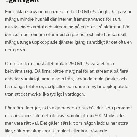
För enklare användning räcker ofta 100 Mbit/s långt. Det passar
många mindre hushåll där internet främst används för surf,
musik, videosamtal och streaming på en eller två skärmar. För
den som bor ensam eller med en partner och inte har särskilt
många tunga uppkopplade tjänster igång samtidigt är det ofta en
rimlig nivå.
Om ni är flera i hushållet brukar 250 Mbit/s vara ett mer
bekvämt steg. Då finns bättre marginal för att streama på flera
enheter samtidigt, arbeta hemifrån, använda molntjänster och
ha många telefoner, surfplattor och smarta prylar uppkopplade
utan att det märks lika tydligt i vardagen.
För större familjer, aktiva gamers eller hushåll där flera personer
ofta använder internet intensivt samtidigt kan 500 Mbit/s eller
mer vara rätt val. Det gäller särskilt om någon laddar ner stora
filer, säkerhetskopierar till molnet eller kör krävande