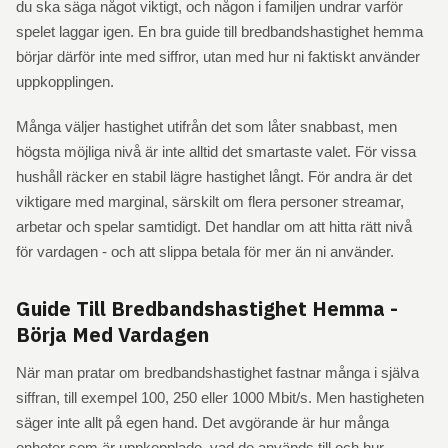
du ska säga något viktigt, och någon i familjen undrar varför
spelet laggar igen. En bra guide till bredbandshastighet hemma
börjar därför inte med siffror, utan med hur ni faktiskt använder
uppkopplingen.
Många väljer hastighet utifrån det som låter snabbast, men
högsta möjliga nivå är inte alltid det smartaste valet. För vissa
hushåll räcker en stabil lägre hastighet långt. För andra är det
viktigare med marginal, särskilt om flera personer streamar,
arbetar och spelar samtidigt. Det handlar om att hitta rätt nivå
för vardagen - och att slippa betala för mer än ni använder.
Guide Till Bredbandshastighet Hemma -
Börja Med Vardagen
När man pratar om bredbandshastighet fastnar många i själva
siffran, till exempel 100, 250 eller 1000 Mbit/s. Men hastigheten
säger inte allt på egen hand. Det avgörande är hur många
enheter som är uppkopplade, vad de används till och hur