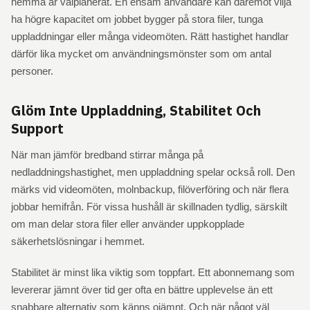
hemma är välplanerat. En ensam användare kan däremot vilja
ha högre kapacitet om jobbet bygger på stora filer, tunga
uppladdningar eller många videomöten. Rätt hastighet handlar
därför lika mycket om användningsmönster som om antal
personer.
Glöm Inte Uppladdning, Stabilitet Och
Support
När man jämför bredband stirrar många på
nedladdningshastighet, men uppladdning spelar också roll. Den
märks vid videomöten, molnbackup, filöverföring och när flera
jobbar hemifrån. För vissa hushåll är skillnaden tydlig, särskilt
om man delar stora filer eller använder uppkopplade
säkerhetslösningar i hemmet.
Stabilitet är minst lika viktig som toppfart. Ett abonnemang som
levererar jämnt över tid ger ofta en bättre upplevelse än ett
snabbare alternativ som känns ojämnt. Och när något väl