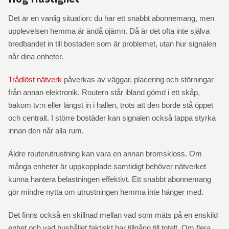
Det är en vanlig situation: du har ett snabbt abonnemang, men
upplevelsen hemma är ändå ojämn. Då är det ofta inte själva
bredbandet in till bostaden som är problemet, utan hur signalen
når dina enheter.
Trådlöst nätverk
påverkas av väggar, placering och störningar
från annan elektronik. Routern står ibland gömd i ett skåp,
bakom tv:n eller längst in i hallen, trots att den borde stå öppet
och centralt. I större bostäder kan signalen också tappa styrka
innan den når alla rum.
Äldre routerutrustning kan vara en annan bromskloss. Om
många enheter är uppkopplade samtidigt behöver nätverket
kunna hantera belastningen effektivt. Ett snabbt abonnemang
gör mindre nytta om utrustningen hemma inte hänger med.
Det finns också en skillnad mellan vad som mäts på en enskild
enhet och vad hushållet faktiskt har tillgång till totalt. Om flera