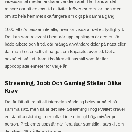
videosamtal medan andra använder nätet. Här handlar det
mindre om att en enskild aktivitet kräver extrem fart och mer
om att hela hemmet ska fungera smidigt på samma gång.
1000 Mbit/s passar inte alla, men för vissa är det ett tydligt lyft.
Det kan vara relevant i hem där uppkopplingen är central för
både arbete och fritid, där många användare delar på nätet eller
där man helt enkelt vill ha gott om kapacitet över tid. Det är
också ett sätt att framtidssäkra ett hushåll som får fler
uppkopplade enheter för varje år.
Streaming, Jobb Och Gaming Ställer Olika
Krav
Det är lätt att tro att all internetanvändning belastar nätet på
samma sätt, men så är det inte. Streaming i hög kvalitet kräver
en stabil anslutning, men oftast inte orimligt höga nivåer per
person. Problemet uppstår när flera tittar samtidigt, särskilt om
det sker i 4K på flera skärmar.