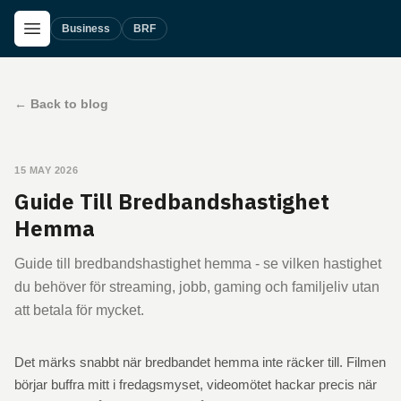
Skip to main content
Open Menu
Business
BRF
←
Back to blog
15 MAY 2026
Guide Till Bredbandshastighet
Hemma
Guide till bredbandshastighet hemma - se vilken hastighet
du behöver för streaming, jobb, gaming och familjeliv utan
att betala för mycket.
Det märks snabbt när bredbandet hemma inte räcker till. Filmen
börjar buffra mitt i fredagsmyset, videomötet hackar precis när