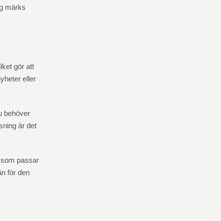
ing märks
lket gör att
yheter eller
Du behöver
sning är det
vå som passar
än för den