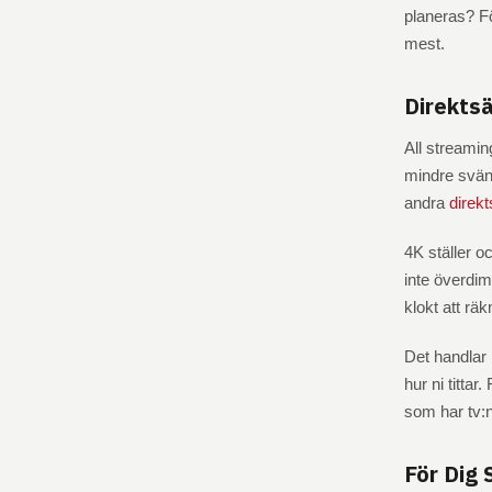
planeras? Fö
mest.
Direktsä
All streaming
mindre sväng
andra
direk
4K ställer o
inte överdim
klokt att rä
Det handlar 
hur ni titta
som har tv:n
För Dig