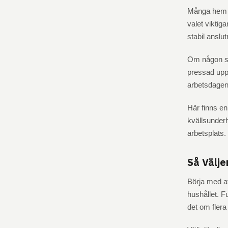
Många hem a
valet viktig
stabil anslu
Om någon str
pressad uppk
arbetsdagen
Här finns en
kvällsunder
arbetsplats.
Så Välj
Börja med at
hushållet. F
det om fler