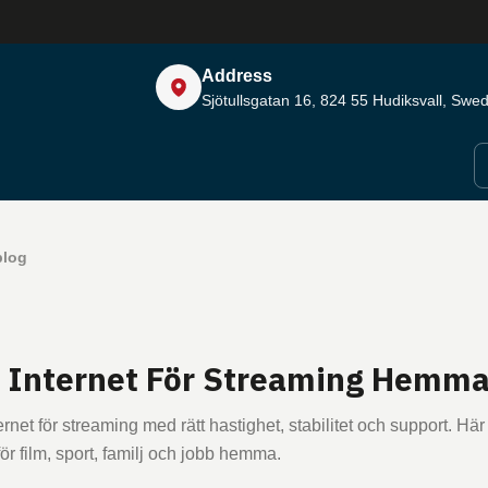
Address
Sjötullsgatan 16, 824 55
Hudiksvall, Swe
blog
 Internet För Streaming Hemm
ternet för streaming med rätt hastighet, stabilitet och support. Hä
ör film, sport, familj och jobb hemma.