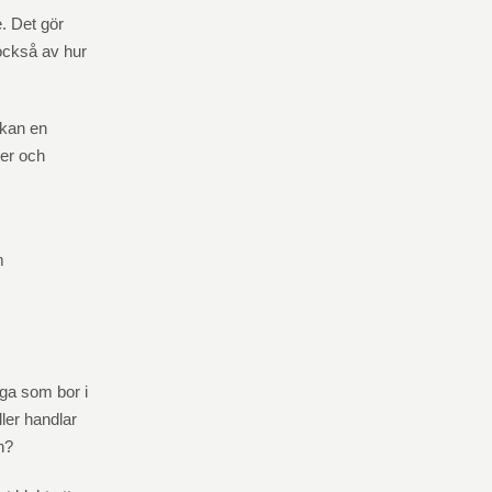
. Det gör
 också av hur
 kan en
ser och
m
nga som bor i
ller handlar
n?