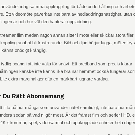
nvänder idag samma uppkoppling för både underhållning och arbete
are. Ett videomöte påverkas inte bara av nedladdningshastighet, utan
tningen är och hur väl den hanterar uppladdning.
eamar film medan någon annan sitter i möte eller skickar stora filer
oppling snabbt bli frustrerande. Bild och ljud börjar lagga, möten fry
 känns onödigt krånglig.
 tydlig poäng i att inte välja för snävt. Ett bredband som precis klarar
hållningen kanske inte känns lika bra när hemmet också fungerar so
 Lite extra marginal ger ofta en märkbart lugnare vardag.
er Du Rätt Abonnemang
t titta på hur många som använder nätet samtidigt, inte bara hur må
undera sedan på vad ni gör mest. Är det främst film och serier i HD, e
a 4K-strömmar, spel, videosamtal och uppkopplade enheter hela dage