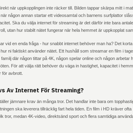
rekt när uppkopplingen inte räcker till. Bilden tappar skärpa mitt i ma
a när någon annan startar ett videosamtal och barnens surfplattor slå
tet. Ska du välja internet för streaming är det därför inte bara antal
oll, utan hur stabilt nätet fungerar när hela hemmet är uppkopplat samt
r vid en enda fråga - hur snabbt internet behöver man ha? Det korta 
 hur ni faktiskt använder nätet. Ett hushåll som streamar en film i tag
familj där någon tittar på 4K, någon spelar online och någon arbetar 
en. För att välja rätt behöver du väga in hastighet, kapacitet i hem
 för avbrott.
vs Av Internet För Streaming?
äller jämnare krav än många tror. Det handlar inte bara om topphasti
ningen ska leverera tillräcklig fart hela tiden. En film i HD kräver ofta 
lk tror, medan 4K-video, direktsänd sport och flera samtidiga använd