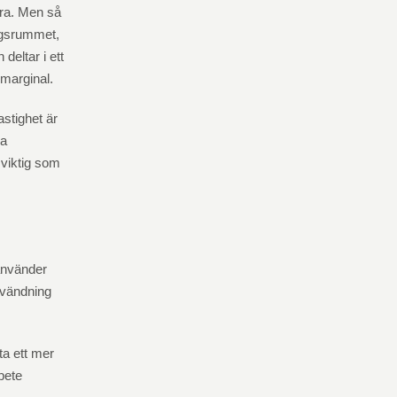
bra. Men så
dagsrummet,
deltar i ett
 marginal.
astighet är
la
 viktig som
använder
nvändning
ta ett mer
bete