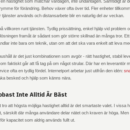
r en hastighet som matchar vardagen, inte undantagen. Samtidigt är de
trymme för förändring. Behov växer ofta över tid. Fler enheter tillkom
ler tjänster används och distansarbete blir en naturlig del av veckan.
på villkoren runt tjänsten. Tydlig prissättning, enkel hjälp vid problem 
lösningen framåt är sådant som gör större skillnad än många tror. Ett
dlar inte bara om teknik, utan om att det ska vara enkelt att leva me
shåll är det just kombinationen som avgör - rätt hastighet, stabil le
om faktiskt går att få tag på om något strular. Där har en leverantör 
vice ofta en tydlig fördel. Internetport arbetar just utifrån den idén:
sn
raka besked och hjälp som känns nära.
bast Inte Alltid Är Bäst
tt tro att högsta möjliga hastighet alltid är det smartaste valet. I vissa
 särskilt där många användare delar nätet och kraven är höga. Men i 
för kapacitet som aldrig används fullt ut.