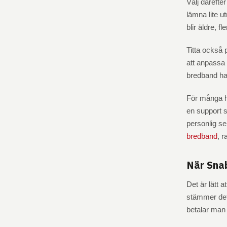
Välj därefte
lämna lite u
blir äldre, f
Titta också 
att anpassa 
bredband han
För många hu
en support s
personlig ser
bredband
, 
När Snab
Det är lätt a
stämmer det,
betalar man 