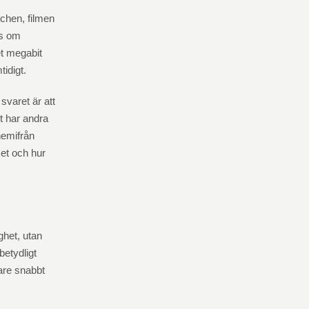
tchen, filmen
ss om
et megabit
idigt.
svaret är att
et har andra
hemifrån
met och hur
ghet, utan
betydligt
are snabbt