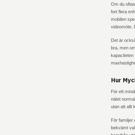
Om du oftast
fort flera e
mobilen spel
videomöte. D
Det är också
bra, men om 
kapaciteten 
maxhastighe
Hur Myc
För ett min
nätet normal
utan att allt
För familjer
bekvämt val.