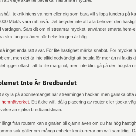
n att varje aktivitet påverkar nästa lika mycket.
ushåll, teknikintensiva hem eller dig som bara vill slippa fundera på k
 1000 Mbit/s vara rätt nivå. Det betyder inte att alla behöver den hasti
 i vardagen. Särskilt om ni streamar mycket, använder smarta hem-en
 bara ska fungera även när belastningen är hög.
ltså inget enda rätt svar. För lite hastighet märks snabbt. För mycket h
oblem, men det är inte alltid nödvändigt att betala för mer än ni faktis
et ligger oftast i att ta lite marginal, men inte blint gå på den högsta n
blemet Inte Är Bredbandet
att skylla på abonnemanget när streamingen hackar, men ganska ofta s
i
hemnätverket
. Ett äldre wifi, dålig placering av router eller tjocka v
velse än själva bredbandslinan.
 långt från routern kan signalen bli ojämn även om du har hög hastighe
amma sak gäller om många enheter konkurrerar om wifi samtidigt. D