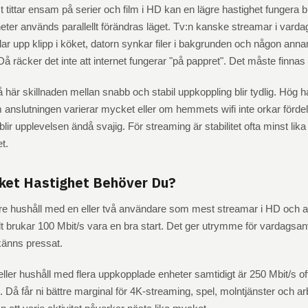
 tittar ensam på serier och film i HD kan en lägre hastighet fungera 
nheter används parallellt förändras läget. Tv:n kanske streamar i var
ar upp klipp i köket, datorn synkar filer i bakgrunden och någon annan 
å räcker det inte att internet fungerar "på pappret". Det måste finnas
 här skillnaden mellan snabb och stabil uppkoppling blir tydlig. Hög h
anslutningen varierar mycket eller om hemmets wifi inte orkar förde
blir upplevelsen ändå svajig. För streaming är stabilitet ofta minst lika
t.
ket Hastighet Behöver Du?
dre hushåll med en eller två användare som mest streamar i HD och 
t brukar 100 Mbit/s vara en bra start. Det ger utrymme för vardagsa
 känns pressat.
 eller hushåll med flera uppkopplade enheter samtidigt är 250 Mbit/s of
 Då får ni bättre marginal för 4K-streaming, spel, molntjänster och ar