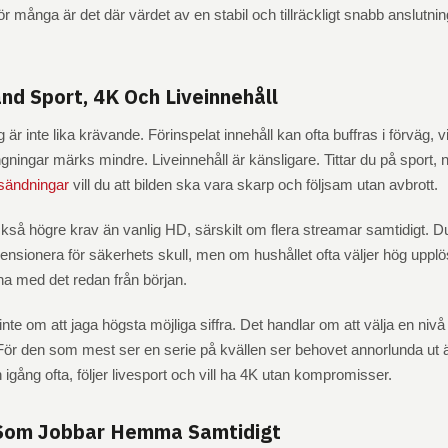
r många är det där värdet av en stabil och tillräckligt snabb anslutn
nd Sport, 4K Och Liveinnehåll
 är inte lika krävande. Förinspelat innehåll kan ofta buffras i förväg, vi
ningar märks mindre. Liveinnehåll är känsligare. Tittar du på sport, n
tsändningar
vill du att bilden ska vara skarp och följsam utan avbrott.
ckså högre krav än vanlig HD, särskilt om flera streamar samtidigt. 
ensionera för säkerhets skull, men om hushållet ofta väljer hög upplö
kna med det redan från början.
inte om att jaga högsta möjliga siffra. Det handlar om att välja en ni
r. För den som mest ser en serie på kvällen ser behovet annorlunda ut 
 igång ofta, följer livesport och vill ha 4K utan kompromisser.
 Som Jobbar Hemma Samtidigt