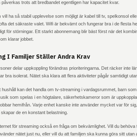
påverkas trots att bredbandet egentligen har kapacitet kvar.
ill ha så stabil upplevelse som möjligt är kabel till tv, spelkonsol elle
ofta det säkraste valet. Wifi är bekvämt och fungerar bra i de flesta 
igt för störningar. Ett starkt abonnemang blir bäst först när det kom
om klarar jobbet.
g I Familjer Ställer Andra Krav
rsoner delar uppkoppling förändras prioriteringarna. Det räcker inte lä
ar bra isolerat. Nätet ska klara att flera aktiviteter pågår samtidigt utan 
t hushåll kan det handla om tv-streaming i vardagsrummet, barn som t
 musik som spelas i en högtalare, säkerhetskameror som är uppkoppl
obbar hemifrån. Varje enhet kanske inte använder mycket var för si
 skapar de en konstant belastning.
internet för streaming också en fråga om bekvämlighet. Vill du behöva
nder nätet just nu, eller vill du att familjen ska kunna göra sitt utan a