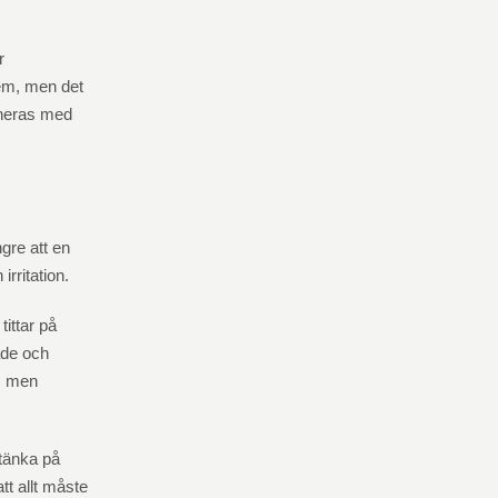
r
hem, men det
bineras med
ngre att en
irritation.
ittar på
ade och
g, men
 tänka på
tt allt måste