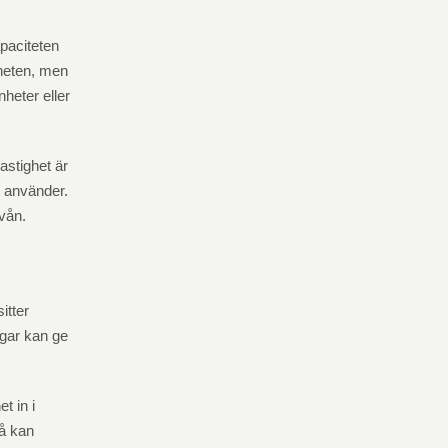
apaciteten
gheten, men
heter eller
astighet är
kt använder.
ivån.
itter
äggar kan ge
t in i
å kan