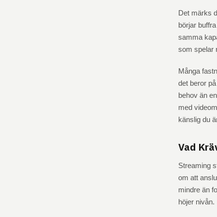
Det märks di
börjar buffr
samma kapaci
som spelar r
Många fastna
det beror på
behov än en 
med videomöt
känslig du är
Vad Krä
Streaming st
om att anslut
mindre än fo
höjer nivån.