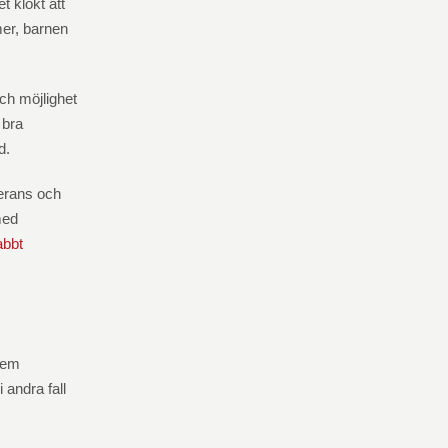
t klokt att
mer, barnen
och möjlighet
 bra
d.
verans och
med
abbt
 hem
andra fall