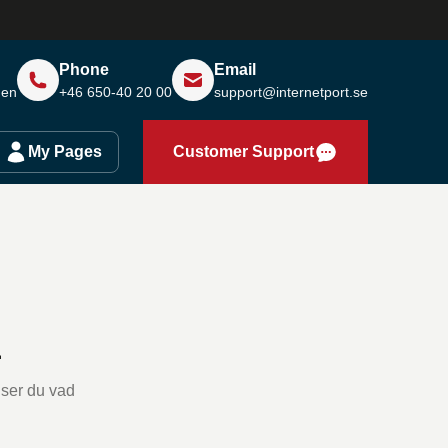
Phone
Email
den
+46 650-40 20 00
support@internetport.se
My Pages
Customer Support
a
r ser du vad