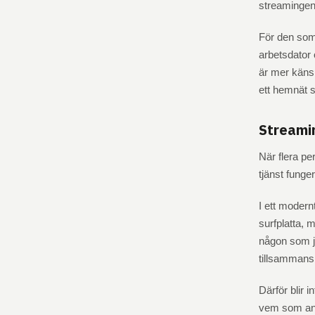
streamingen 
För den som v
arbetsdator 
är mer känsl
ett hemnät s
Streamin
När flera pe
tjänst funger
I ett modern
surfplatta,
någon som j
tillsammans
Därför blir 
vem som anvä