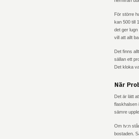
hemifrån uta
För större h
kan 500 till
det ger lugn
vill att allt
Det finns al
sällan ett pr
Det kloka val
När Pro
Det är lätt 
flaskhalsen 
sämre upple
Om tv:n står
bostaden. S