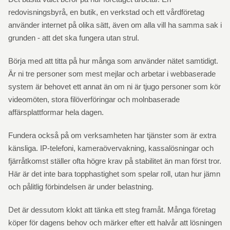
redovisningsbyrå, en butik, en verkstad och ett vårdföretag
använder internet på olika sätt, även om alla vill ha samma sak i
grunden - att det ska fungera utan strul.
Börja med att titta på hur många som använder nätet samtidigt.
Är ni tre personer som mest mejlar och arbetar i webbaserade
system är behovet ett annat än om ni är tjugo personer som kör
videomöten, stora filöverföringar och molnbaserade
affärsplattformar hela dagen.
Fundera också på om verksamheten har tjänster som är extra
känsliga. IP-telefoni, kameraövervakning, kassalösningar och
fjärråtkomst ställer ofta högre krav på stabilitet än man först tror.
Här är det inte bara topphastighet som spelar roll, utan hur jämn
och pålitlig förbindelsen är under belastning.
Det är dessutom klokt att tänka ett steg framåt. Många företag
köper för dagens behov och märker efter ett halvår att lösningen