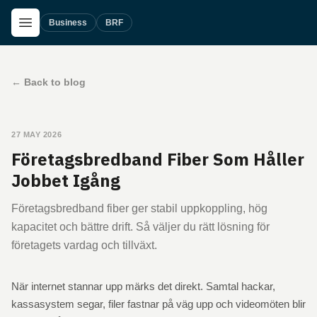
Skip to main content
Open Menu
Business
BRF
←
Back to blog
27 MAY 2026
Företagsbredband Fiber Som Håller
Jobbet Igång
Företagsbredband fiber ger stabil uppkoppling, hög
kapacitet och bättre drift. Så väljer du rätt lösning för
företagets vardag och tillväxt.
När internet stannar upp märks det direkt. Samtal hackar,
kassasystem segar, filer fastnar på väg upp och videomöten blir