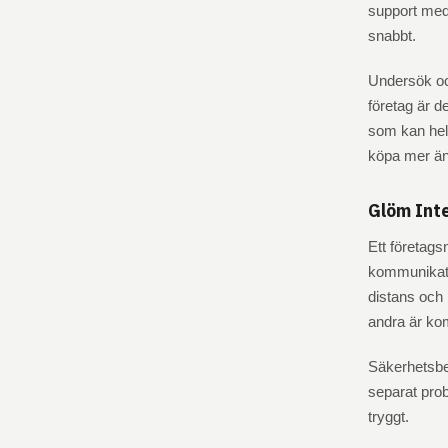
support med 
snabbt.
Undersök oc
företag är d
som kan helh
köpa mer än 
Glöm Int
Ett företags
kommunikati
distans och 
andra är kom
Säkerhetsbe
separat pro
tryggt.