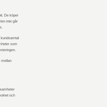
bit. De köper
ten inte går
e.
m kundsamtal
amheter som
steringen.
n mellan
ksamheter
 molnet och