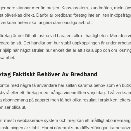
gger nere stannar mer än mejlen. Kassasystem, kundmöten, molntjänst
st påverkas direkt. Därför är bredband företag inte en liten inköpsfråg
t verksamheten ska fungera utan onödiga avbrott.
retag är det lätt att fastna vid bara en siffra - hastigheten. Men den v
edare än så. Det handlar om hur stabil uppkopplingen är under arbets
r hjälp när något strular, hur enkelt det är att skala upp och om lösni
ksamhet.
etag Faktiskt Behöver Av Bredband
kontor med några få användare har sällan samma behov som en butik
sbyrå eller ett företag med många videomöten varje dag. Två verksa
abonnemang på pappret men få helt olika resultat i praktiken, efter
 ser olika ut.
ar mest i webbaserade system och mejl kan ett måttligt abonnemang 
t anslutningen är stabil. Har ni däremot stora filöverföringar, kameraöv