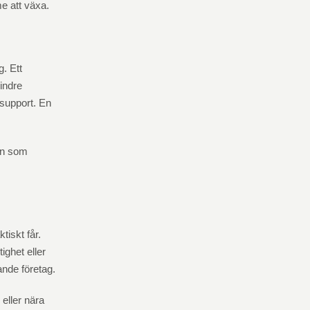
e att växa.
g. Ett
indre
rsupport. En
en som
tiskt får.
ighet eller
ande företag.
eller nära