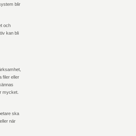
system blir
et och
tiv kan bli
märksamhet,
filer eller
 kännas
r mycket.
betare ska
ller när