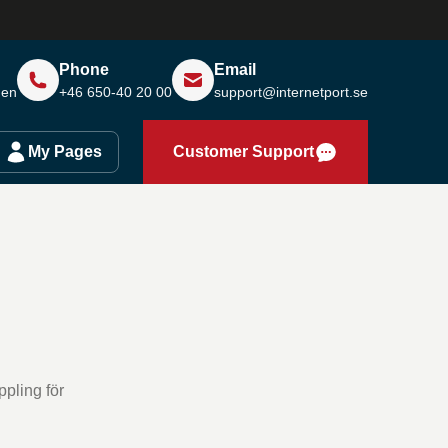
Phone
Email
den
+46 650-40 20 00
support@internetport.se
My Pages
Customer Support
ppling för