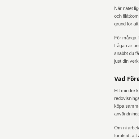
När nätet li
och filåtkom
grund för at
För många fö
frågan är br
snabbt du få
just din ver
Vad För
Ett mindre 
redovisning
köpa samma 
användningen
Om ni arbet
förutsatt at