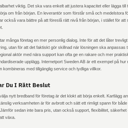
lbarhet viktig. Det ska vara enkelt att justera kapacitet eller lägga till 
örja om från början. En leverantör som förstår små och medelstora f
 också vara bättre på att föreslå rätt nivå från början, i stället för att 
t.
r många företag en mer personlig dialog. Inte för att det låter trevligt 
ng, utan för att det faktiskt gör skillnad när lösningen ska anpassas ti
gional aktör med nära support kan ofta ge en rakare och mer praktis
andardiserade upplägg. Internetport Sweden AB är ett exempel på hur
n kombineras med tillgänglig service och tydliga villkor.
r Du I Rätt Beslut
lja nytt bredband för företag är det klokt att börja enkelt. Kartlägg 
nslig verksamheten är för avbrott och sätt ett rimligt spann för både
Jämför sedan inte bara pris, utan också support, flexibilitet, säkerhet
att växa.