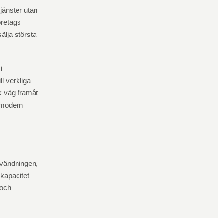
tjänster utan
öretags
sälja största
i
ll verkliga
k väg framåt
 modern
användningen,
 kapacitet
 och