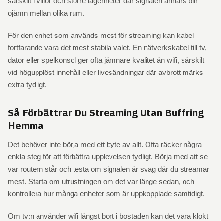
särskilt i villor och större lägenheter där signalen annars blir
ojämn mellan olika rum.
För den enhet som används mest för streaming kan kabel
fortfarande vara det mest stabila valet. En nätverkskabel till tv,
dator eller spelkonsol ger ofta jämnare kvalitet än wifi, särskilt
vid högupplöst innehåll eller livesändningar där avbrott märks
extra tydligt.
Så Förbättrar Du Streaming Utan Buffring
Hemma
Det behöver inte börja med ett byte av allt. Ofta räcker några
enkla steg för att förbättra upplevelsen tydligt. Börja med att se
var routern står och testa om signalen är svag där du streamar
mest. Starta om utrustningen om det var länge sedan, och
kontrollera hur många enheter som är uppkopplade samtidigt.
Om tv:n använder wifi längst bort i bostaden kan det vara klokt