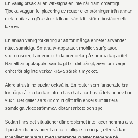
En vanlig orsak är att wifi-signalen inte når fram ordentligt.
Tjocka väggar, fel placering av router eller störningar från annan
elektronik kan göra stor skillnad, särskilt i större bostäder eller
lokaler.
En annan vanlig förklaring är att för många enheter använder
nätet samtidigt. Smarta tv-apparater, mobiler, surfplattor,
spelkonsoler, kameror och datorer delar på samma kapacitet.
När allt är uppkopplat samtidigt blir det trångt, även om varje
enhet för sig inte verkar kräva särskilt mycket.
Äldre utrustning spelar också in. En router som fungerade bra
för några år sedan kan bli en flaskhals när hushållets behov har
vuxit. Det gäller särskilt om ni gått från enkel surf till flera
samtidiga videoströmmar, distansarbete och spel.
Sedan finns det situationer där problemet inte ligger hemma alls.
Tjänsten du använder kan ha tillfälliga störningar, eller så kan
innehållet levereras med varierande kvalitet beroende på