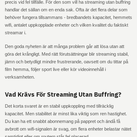
precis vid fel tillfälle. För den som vill ha streaming utan buffring
handlar det sällan om en enda sak. Ofta är det flera delar som
behöver fungera tillsammans - bredbandets kapacitet, hemmets
wifi, antalet uppkopplade enheter och vilken kvalitet du faktiskt
streamar i.
Den goda nyheten är att många problem går att lösa utan att
göra det krångligt. Med rätt förutsättningar blir streaming stabil,
jämn och betydligt mindre frustrerande, oavsett om du tittar på
film hemma, följer sport live eller kör videoinnehåll i
verksamheten.
Vad Krävs För Streaming Utan Buffring?
Det korta svaret är en stabil uppkoppling med tillräcklig
kapacitet. Men stabilitet är minst lika viktig som ren hastighet.
Du kan ha ett snabbt abonnemang på pappret och ändå få
avbrott om wifi-signalen är svag, om flera enheter belastar nätet
samtidigt eller om routern står fel placerad.