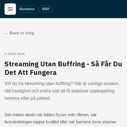
Skip to main content
Open Menu
Business
BRF
←
Back to blog
4 JUNE 2026
Streaming Utan Buffring - Så Får Du
Det Att Fungera
Vill du ha streaming utan buffring? Här är vanliga orsaker,
rätt hastighet och enkla sätt att få stabilare uppkoppling
hemma eller på jobbet.
Det märks direkt när bilden fryser mitt i filmen, när
livesändningen tappar kvalitet eller när barnens serie stannar