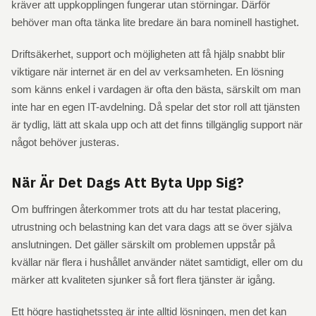
kräver att uppkopplingen fungerar utan störningar. Därför
behöver man ofta tänka lite bredare än bara nominell hastighet.
Driftsäkerhet, support och möjligheten att få hjälp snabbt blir
viktigare när internet är en del av verksamheten. En lösning
som känns enkel i vardagen är ofta den bästa, särskilt om man
inte har en egen IT-avdelning. Då spelar det stor roll att tjänsten
är tydlig, lätt att skala upp och att det finns tillgänglig support när
något behöver justeras.
När Är Det Dags Att Byta Upp Sig?
Om buffringen återkommer trots att du har testat placering,
utrustning och belastning kan det vara dags att se över själva
anslutningen. Det gäller särskilt om problemen uppstår på
kvällar när flera i hushållet använder nätet samtidigt, eller om du
märker att kvaliteten sjunker så fort flera tjänster är igång.
Ett högre hastighetssteg är inte alltid lösningen, men det kan