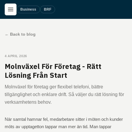
Skip to main content
Open Menu
Business
BRF
←
Back to blog
4 APRIL 2026
Molnväxel För Företag - Rätt
Lösning Från Start
Molnväxel för företag ger flexibel telefoni, bättre
tillgänglighet och enklare drift. Så väljer du rätt lösning för
verksamhetens behov.
När samtal hamnar fel, medarbetare sitter i möten och kunder
möts av upptagetton tappar man mer än tid. Man tappar