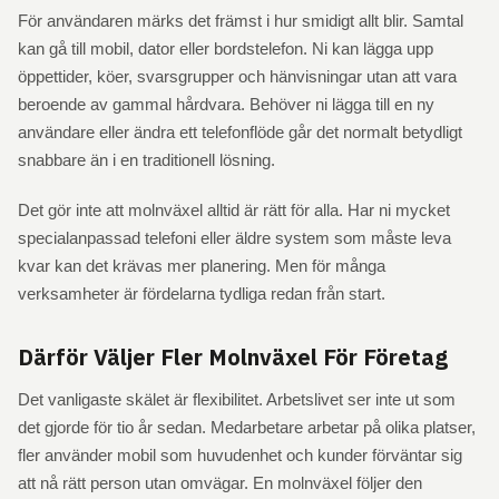
För användaren märks det främst i hur smidigt allt blir. Samtal
kan gå till mobil, dator eller bordstelefon. Ni kan lägga upp
öppettider, köer, svarsgrupper och hänvisningar utan att vara
beroende av gammal hårdvara. Behöver ni lägga till en ny
användare eller ändra ett telefonflöde går det normalt betydligt
snabbare än i en traditionell lösning.
Det gör inte att molnväxel alltid är rätt för alla. Har ni mycket
specialanpassad telefoni eller äldre system som måste leva
kvar kan det krävas mer planering. Men för många
verksamheter är fördelarna tydliga redan från start.
Därför Väljer Fler Molnväxel För Företag
Det vanligaste skälet är flexibilitet. Arbetslivet ser inte ut som
det gjorde för tio år sedan. Medarbetare arbetar på olika platser,
fler använder mobil som huvudenhet och kunder förväntar sig
att nå rätt person utan omvägar. En molnväxel följer den