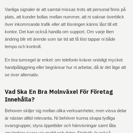
Vanliga signaler är att samtal missas trots att personal finns på
plats, att kunder bollas mellan nummer, att ni saknar överblick
över inkommande trafik eller att lösningen känns låst till ett
kontor. Det kan också handla om support. Om varje liten
ändring blir ett ärende som tar tid att få löst tappar ni både
tempo och kontroll.
En bra tumregel är enkel: om telefonin kräver onödigt mycket
handpåläggning eller begränsar hur ni arbetar, då är det läge att
se över alternativ.
Vad Ska En Bra Molnväxel För Företag
Innehålla?
Behoven skiljer sig mellan olika verksamheter, men vissa delar
är nästan alltid relevanta. Ni behöver kunna skapa tydliga
svarsgrupper, styra öppettider och hänvisningar samt låta
användare svara via mobil och dator. Statistik är också