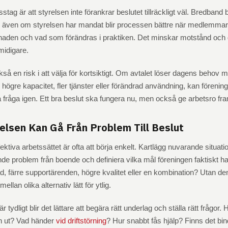
sstag är att styrelsen inte förankrar beslutet tillräckligt väl. Bredband b
 även om styrelsen har mandat blir processen bättre när medlemmar
tnaden och vad som förändras i praktiken. Det minskar motstånd och 
midigare.
kså en risk i att välja för kortsiktigt. Om avtalet löser dagens behov
för högre kapacitet, fler tjänster eller förändrad användning, kan förenin
fråga igen. Ett bra beslut ska fungera nu, men också ge arbetsro fra
elsen Kan Gå Från Problem Till Beslut
ektiva arbetssättet är ofta att börja enkelt. Kartlägg nuvarande situati
 problem från boende och definiera vilka mål föreningen faktiskt ha
d, färre supportärenden, högre kvalitet eller en kombination? Utan den 
ellan olika alternativ lätt för ytlig.
r tydligt blir det lättare att begära rätt underlag och ställa rätt frågor. 
en ut? Vad händer
vid driftstörning
? Hur snabbt fås hjälp? Finns det bin