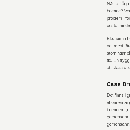
Nästa fråga
boende? Vem
problem i fö
desto mindre
Ekonomin be
det mest för
störningar e
tid. En tryg
att skala up
Case Br
Det finns i 
abonnemang. 
boendemiljö.
gemensam tjä
gemensamt, 