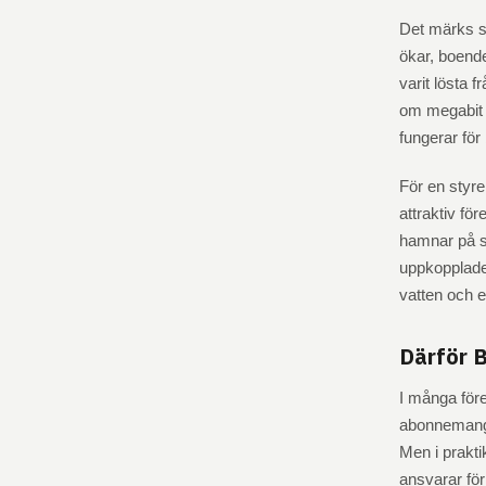
Det märks sn
ökar, boende
varit lösta 
om megabit 
fungerar fö
För en styre
attraktiv fö
hamnar på st
uppkopplade 
vatten och e
Därför B
I många före
abonnemang 
Men i praktik
ansvarar för