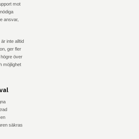
upport mot
onödiga
re ansvar,
 inte alltid
n, ger fler
i högre över
h möjlighet
val
gna
trad
 en
turen säkras