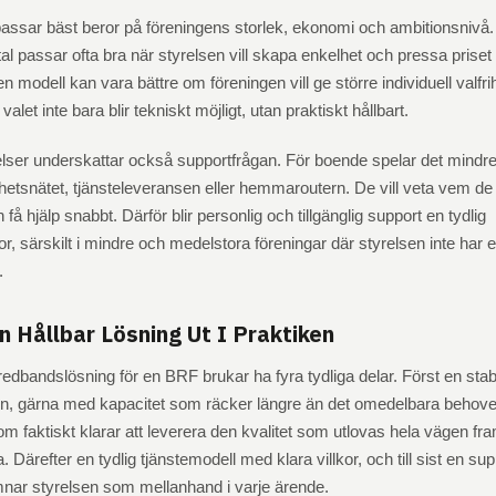
assar bäst beror på föreningens storlek, ekonomi och ambitionsnivå.
vtal passar ofta bra när styrelsen vill skapa enkelhet och pressa priset
 modell kan vara bättre om föreningen vill ge större individuell valfri
t valet inte bara blir tekniskt möjligt, utan praktiskt hållbart.
ser underskattar också supportfrågan. För boende spelar det mindre 
tighetsnätet, tjänsteleveransen eller hemmaroutern. De vill veta vem de
få hjälp snabbt. Därför blir personlig och tillgänglig support en tydlig
tor, särskilt i mindre och medelstora föreningar där styrelsen inte har 
.
n Hållbar Lösning Ut I Praktiken
redbandslösning för en BRF brukar ha fyra tydliga delar. Först en stab
eten, gärna med kapacitet som räcker längre än det omedelbara behove
som faktiskt klarar att leverera den kvalitet som utlovas hela vägen fram
 Därefter en tydlig tjänstemodell med klara villkor, och till sist en su
mnar styrelsen som mellanhand i varje ärende.