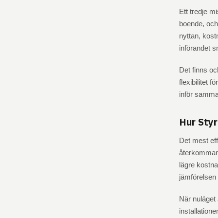
Ett tredje mi
boende, och
nyttan, kos
införandet s
Det finns oc
flexibilitet 
inför samma 
Hur Styr
Det mest eff
återkommande
lägre kostna
jämförelsen m
När nuläget ä
installation