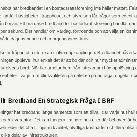
abbt när bredbandet i en bostadsrättsförening inte håller måttet. Fe
 jämför hastigheter i trapphuset och styrelsen får frågor som egentli
från början. Ett bra case bredband för bostadsrättsförening handlar därf
per sekund. Det handlar om vardag, förtroende och att välja en lösn
r både dagens behov och morgondagens krav.
lse är frågan ofta större än själva uppkopplingen. Bredbandet påverka
reningen upplevs, hur enkelt det är att bo där och hur mycket administ
yrelsens bord. När fler arbetar hemifrån, streamar i hög upplösning 
enheter i varje rum blir kvaliteten på nätet en grundfråga, ungefär 
l.
lir Bredband En Strategisk Fråga I BRF
ningar har bredband länge hanterats som ett tillval, där varje hushåll s
och leverantör. Det kan fungera i mindre hus eller där behoven är b
en leder det ofta till ojämn kvalitet, otydliga kostnader och flera olik
 olika delar av infrastrukturen.