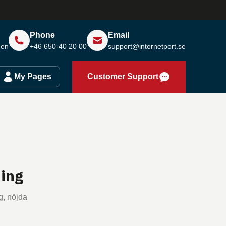
Phone
Email
den
+46 650-40 20 00
support@internetport.se
My Pages
Customer Support
ning
g, nöjda