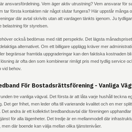
 är ansvarsfördelning. Vem äger aktiv utrustning? Vem ansvarar för s
 tar första kontakten när något slutar fungera? Här uppstår många 
reningar där avtal skrivits utan att vardagen tänkts igenom. Ju tydliga
 belastning för styrelsen.
höver också bedömas med rätt perspektiv. Det lägsta månadspriset är
delaktiga alternativet. Om ett billigare upplägg kräver mer administratio
ller begränsar framtida uppgraderingar kan den faktiska kostnaden bl
g lösning är ofta den som kombinerar rimligt pris med tydlig service oc
p vid behov.
edband För Bostadsrättsförening - Vanliga Väg
grunden tre vanliga vägval. Det första är att låta varje hushåll teckna e
Det ger frihet, men leder ofta till varierande kvalitet och en mer split
 Det andra är ett kollektivt bredbandsavtal där föreningen upphandlar
nst för alla lägenheter. Det tredje är en mellanmodell där infrastruk
men där boende kan välja mellan olika tjänstenivåer.