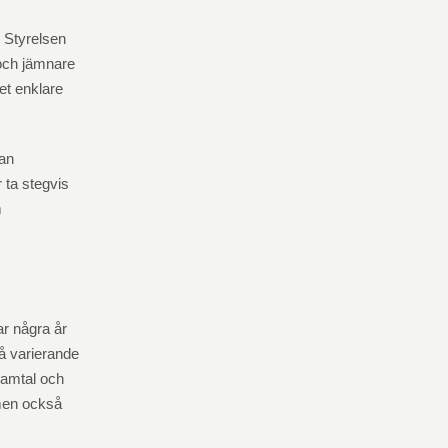
. Styrelsen
 och jämnare
det enklare
dan
 ta stegvis
m
ar några år
å varierande
samtal och
 men också