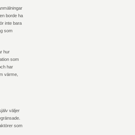
lanmälningar
gen borde ha
ör inte bara
ing som
r hur
ration som
och har
som värme,
jälv väljer
egränsade.
a aktörer som