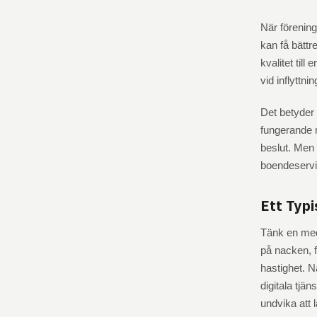
När förening
kan få bättr
kvalitet til
vid inflyttni
Det betyder 
fungerande n
beslut. Men 
boendeservi
Ett Typ
Tänk en mede
på nacken, 
hastighet. N
digitala tjä
undvika att 