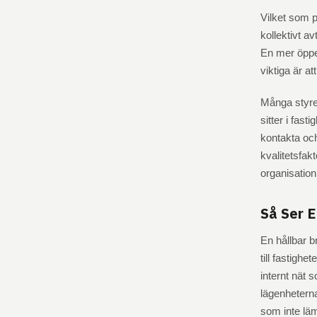
Vilket som p
kollektivt a
En mer öppen
viktiga är at
Många styrel
sitter i fas
kontakta och 
kvalitetsfak
organisation
Så Ser E
En hållbar b
till fastigh
internt nät 
lägenheterna.
som inte lä