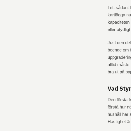
I ett sådant 
kartlägga nu
kapaciteten 
eller otydli
Just den de
boende om fa
uppgradering
alltid måste
bra ut på pa
Vad Sty
Den första f
förstå hur 
hushåll har 
Hastighet är 