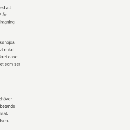
med att
? Är
dragning
issnöjda
vt enkel
nkret case
aket som ser
behöver
rbetande
nsat.
elsen.