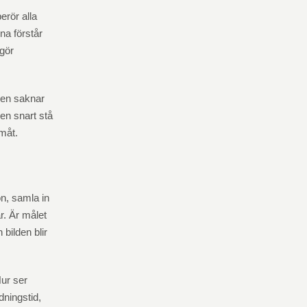
erör alla
na förstår
gör
 men saknar
gen snart stå
måt.
on, samla in
r. Är målet
bilden blir
Hur ser
dningstid,