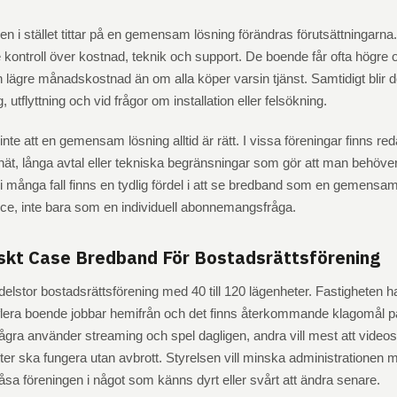
en i stället tittar på en gemensam lösning förändras förutsättningarna
e kontroll över kostnad, teknik och support. De boende får ofta högre
l en lägre månadskostnad än om alla köper varsin tjänst. Samtidigt blir 
ng, utflyttning och vid frågor om installation eller felsökning.
inte att en gemensam lösning alltid är rätt. I vissa föreningar finns re
ät, långa avtal eller tekniska begränsningar som gör att man behöver
i många fall finns en tydlig fördel i att se bredband som en gemensa
ce, inte bara som en individuell abonnemangsfråga.
iskt Case Bredband För Bostadsrättsförening
lstor bostadsrättsförening med 40 till 120 lägenheter. Fastigheten h
flera boende jobbar hemifrån och det finns återkommande klagomål p
ågra använder streaming och spel dagligen, andra vill mest att video
nster ska fungera utan avbrott. Styrelsen vill minska administrationen
låsa föreningen i något som känns dyrt eller svårt att ändra senare.