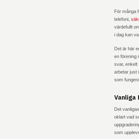
För många fö
telefoni,
säk
värdefullt o
i dag kan var
Det är här e
en förening 
svar, enkelt 
arbetar just 
som fungera
Vanliga
Det vanligas
oklart vad s
uppgradering
som upplevs