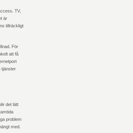
taccess. TV,
t är
 tillräckligt
llnad. För
elt att få
ternetport
 tjänster
r det lätt
ramtida
ånga problem
 hängt med.