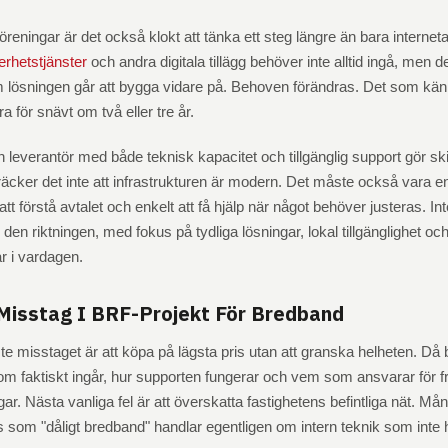
reningar är det också klokt att tänka ett steg längre än bara interne
erhetstjänster
och andra digitala tillägg behöver inte alltid ingå, men de
m lösningen går att bygga vidare på. Behoven förändras. Det som känns
a för snävt om två eller tre år.
n leverantör med både teknisk kapacitet och tillgänglig support gör ski
räcker det inte att infrastrukturen är modern. Det måste också vara enk
att förstå avtalet och enkelt att få hjälp när något behöver justeras. In
i den riktningen, med fokus på tydliga lösningar, lokal tillgänglighet och
r i vardagen.
 Misstag I BRF-Projekt För Bredband
te misstaget är att köpa på lägsta pris utan att granska helheten. Då bli
om faktiskt ingår, hur supporten fungerar och vem som ansvarar för f
ar. Nästa vanliga fel är att överskatta fastighetens befintliga nät. M
 som "dåligt bredband" handlar egentligen om intern teknik som inte