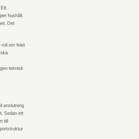
 Ett
 per hushåll.
het. Det
roll om felet
 ska
egen teknisk
il anslutning
t. Sedan ett
 till
pportstruktur