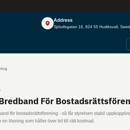
Address
Sjötullsgatan 16, 824 55
Hudiksvall, Swe
blog
6
Bredband För Bostadsrättsföre
nd för bostadsrättsförening - så får styrelsen stabil uppkopplin
en lösning som håller över tid till rätt kostnad.