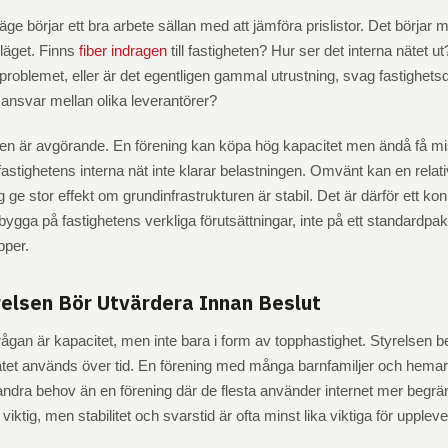
läge börjar ett bra arbete sällan med att jämföra prislistor. Det börjar 
läget. Finns
fiber indragen
till fastigheten? Hur ser det interna nätet ut
problemet, eller är det egentligen gammal utrustning, svag fastighets
gt ansvar mellan olika leverantörer?
len är avgörande. En förening kan köpa hög kapacitet men ändå få m
stighetens interna nät inte klarar belastningen. Omvänt kan en relati
 ge stor effekt om grundinfrastrukturen är stabil. Det är därför ett ko
 bygga på fastighetens verkliga förutsättningar, inte på ett standardp
pper.
relsen Bör Utvärdera Innan Beslut
rågan är kapacitet, men inte bara i form av topphastighet. Styrelsen 
nätet används över tid. En förening med många barnfamiljer och hema
andra behov än en förening där de flesta använder internet mer begrä
viktig, men stabilitet och svarstid är ofta minst lika viktiga för upplev