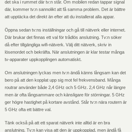
det ska i rummet där tv:n står. Om mobilen redan tappar signal
där, kommer tv:n sannolikt att få samma problem. Det är bättre
att upptäcka det direkt än efter att du installerat alla appar.
Öppna sedan tv:ns inställningar och gå till nätverk eller internet.
Där brukar det finnas ett val för trådlös anslutning. Tv:n söker
då efter tillgängliga wifi-nätverk. Välj ditt nätverk, skriv in
lösenordet och bekräfta. När anslutningen är klar testar många
tv-apparater uppkopplingen automatiskt.
Om anslutningen lyckas men tv:n ändå känns långsam kan det
bero på att den kopplat upp sig mot fel frekvensband. Många
routrar använder både 2,4 GHz och 5 GHz. 2,4 GHz når längre
men är ofta långsammare och känsligare för störningar. 5 GHz
ger högre hastighet på kortare avstånd. Står tv:n nära routern är
5 GHz ofta ett bättre val.
Tänk också på att ett sparat nätverk inte alltid är en bra
anslutning. Tv:n kan visa att den är uppkopplad, men ändå få