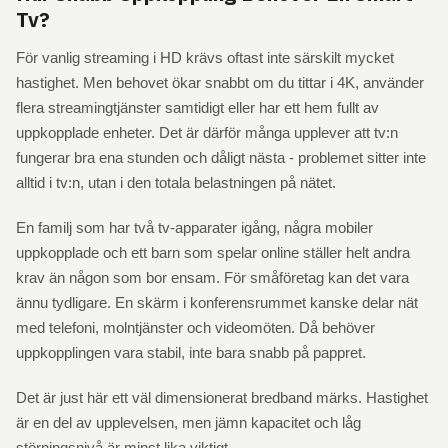
Tv?
För vanlig streaming i HD krävs oftast inte särskilt mycket
hastighet. Men behovet ökar snabbt om du tittar i 4K, använder
flera streamingtjänster samtidigt eller har ett hem fullt av
uppkopplade enheter. Det är därför många upplever att tv:n
fungerar bra ena stunden och dåligt nästa - problemet sitter inte
alltid i tv:n, utan i den totala belastningen på nätet.
En familj som har två tv-apparater igång, några mobiler
uppkopplade och ett barn som spelar online ställer helt andra
krav än någon som bor ensam. För småföretag kan det vara
ännu tydligare. En skärm i konferensrummet kanske delar nät
med telefoni, molntjänster och videomöten. Då behöver
uppkopplingen vara stabil, inte bara snabb på pappret.
Det är just här ett väl dimensionerat bredband märks. Hastighet
är en del av upplevelsen, men jämn kapacitet och låg
störningsnivå är minst lika viktigt.