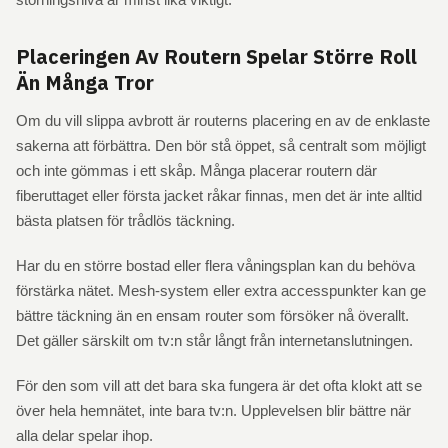
Placeringen Av Routern Spelar Större Roll
Än Många Tror
Om du vill slippa avbrott är routerns placering en av de enklaste
sakerna att förbättra. Den bör stå öppet, så centralt som möjligt
och inte gömmas i ett skåp. Många placerar routern där
fiberuttaget eller första jacket råkar finnas, men det är inte alltid
bästa platsen för trådlös täckning.
Har du en större bostad eller flera våningsplan kan du behöva
förstärka nätet. Mesh-system eller extra accesspunkter kan ge
bättre täckning än en ensam router som försöker nå överallt.
Det gäller särskilt om tv:n står långt från internetanslutningen.
För den som vill att det bara ska fungera är det ofta klokt att se
över hela hemnätet, inte bara tv:n. Upplevelsen blir bättre när
alla delar spelar ihop.