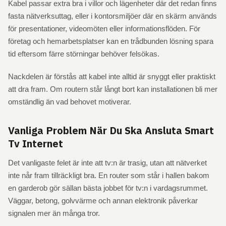
Kabel passar extra bra i villor och lägenheter där det redan finns
fasta nätverksuttag, eller i kontorsmiljöer där en skärm används
för presentationer, videomöten eller informationsflöden. För
företag och hemarbetsplatser kan en trådbunden lösning spara
tid eftersom färre störningar behöver felsökas.
Nackdelen är förstås att kabel inte alltid är snyggt eller praktiskt
att dra fram. Om routern står långt bort kan installationen bli mer
omständlig än vad behovet motiverar.
Vanliga Problem När Du Ska Ansluta Smart
Tv Internet
Det vanligaste felet är inte att tv:n är trasig, utan att nätverket
inte når fram tillräckligt bra. En router som står i hallen bakom
en garderob gör sällan bästa jobbet för tv:n i vardagsrummet.
Väggar, betong, golvvärme och annan elektronik påverkar
signalen mer än många tror.