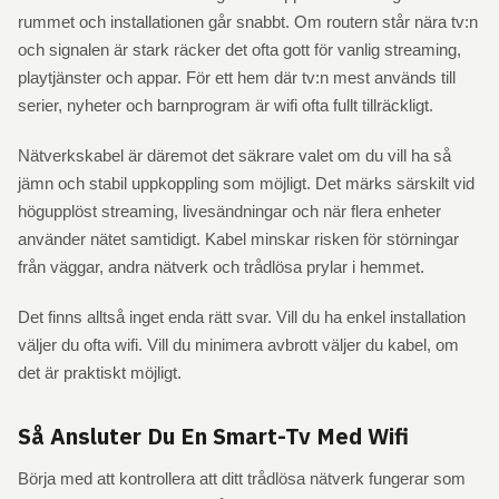
rummet och installationen går snabbt. Om routern står nära tv:n
och signalen är stark räcker det ofta gott för vanlig streaming,
playtjänster och appar. För ett hem där tv:n mest används till
serier, nyheter och barnprogram är wifi ofta fullt tillräckligt.
Nätverkskabel är däremot det säkrare valet om du vill ha så
jämn och stabil uppkoppling som möjligt. Det märks särskilt vid
högupplöst streaming, livesändningar och när flera enheter
använder nätet samtidigt. Kabel minskar risken för störningar
från väggar, andra nätverk och trådlösa prylar i hemmet.
Det finns alltså inget enda rätt svar. Vill du ha enkel installation
väljer du ofta wifi. Vill du minimera avbrott väljer du kabel, om
det är praktiskt möjligt.
Så Ansluter Du En Smart-Tv Med Wifi
Börja med att kontrollera att ditt trådlösa nätverk fungerar som