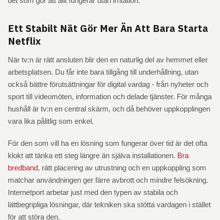
det som gör att allt fungerar utan irritation.
Ett Stabilt Nät Gör Mer Än Att Bara Starta
Netflix
När tv:n är rätt ansluten blir den en naturlig del av hemmet eller
arbetsplatsen. Du får inte bara tillgång till underhållning, utan
också bättre förutsättningar för digital vardag - från nyheter och
sport till videomöten, information och delade tjänster. För många
hushåll är tv:n en central skärm, och då behöver uppkopplingen
vara lika pålitlig som enkel.
För den som vill ha en lösning som fungerar över tid är det ofta
klokt att tänka ett steg längre än själva installationen.
Bra
bredband
, rätt placering av utrustning och en uppkoppling som
matchar användningen ger färre avbrott och mindre felsökning.
Internetport arbetar just med den typen av stabila och
lättbegripliga lösningar, där tekniken ska stötta vardagen i stället
för att störa den.