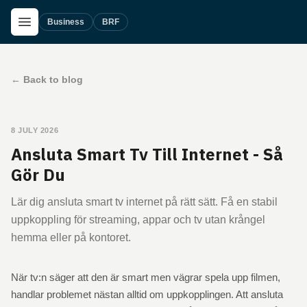
Skip to main content
Open Menu
Business
BRF
←
Back to blog
8 JULY 2026
Ansluta Smart Tv Till Internet - Så
Gör Du
Lär dig ansluta smart tv internet på rätt sätt. Få en stabil
uppkoppling för streaming, appar och tv utan krångel
hemma eller på kontoret.
När tv:n säger att den är smart men vägrar spela upp filmen,
handlar problemet nästan alltid om uppkopplingen. Att ansluta