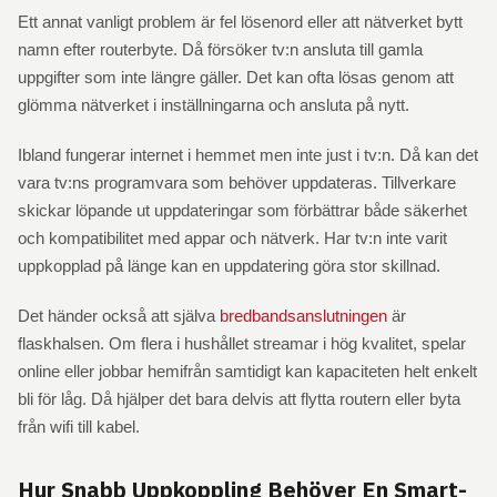
Ett annat vanligt problem är fel lösenord eller att nätverket bytt
namn efter routerbyte. Då försöker tv:n ansluta till gamla
uppgifter som inte längre gäller. Det kan ofta lösas genom att
glömma nätverket i inställningarna och ansluta på nytt.
Ibland fungerar internet i hemmet men inte just i tv:n. Då kan det
vara tv:ns programvara som behöver uppdateras. Tillverkare
skickar löpande ut uppdateringar som förbättrar både säkerhet
och kompatibilitet med appar och nätverk. Har tv:n inte varit
uppkopplad på länge kan en uppdatering göra stor skillnad.
Det händer också att själva
bredbandsanslutningen
är
flaskhalsen. Om flera i hushållet streamar i hög kvalitet, spelar
online eller jobbar hemifrån samtidigt kan kapaciteten helt enkelt
bli för låg. Då hjälper det bara delvis att flytta routern eller byta
från wifi till kabel.
Hur Snabb Uppkoppling Behöver En Smart-