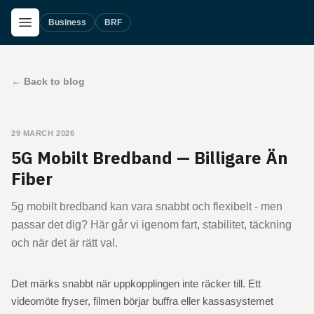
Skip to main content
Open Menu
Business
BRF
←
Back to blog
29 MARCH 2026
5G Mobilt Bredband — Billigare Än
Fiber
5g mobilt bredband kan vara snabbt och flexibelt - men
passar det dig? Här går vi igenom fart, stabilitet, täckning
och när det är rätt val.
Det märks snabbt när uppkopplingen inte räcker till. Ett
videomöte fryser, filmen börjar buffra eller kassasystemet