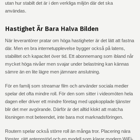
utan hur stabilt det är i den verkliga miljön där det ska
användas.
Hastighet Är Bara Halva Bilden
När leverantörer pratar om höga hastigheter är det lätt att fastna
där. Men en bra internetupplevelse bygger också på latens,
stabilitet och kapacitet över tid. Ett abonnemang som ibland når
mycket höga nivåer men svajar under belastning kan kännas
sämre än en lite lägre men jämnare anslutning.
För en familj som streamar film och använder sociala medier
spelar det ofta mindre roll. För den som sitter i videomöten hela
dagen eller driver ett mindre företag med uppkopplade tjänster
blir det mer avgörande. Därför är det alltid klokt att matcha
lösningen mot beteendet, inte bara mot marknadsföringen.
Routern spelar också större roll än många tror. Placering nära
fönster, rätt antennstöd och en modell som klarar modern WiFi-