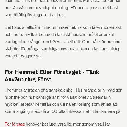
fiber inte finns eller där behovet är tillfälligt. För vissa räcker det
mer än väl som huvuduppkoppling. För andra passar det bäst
som tillfällig lösning eller backup.
Det handlar alltså mindre om vilken teknik som låter modernast
och mer om vilket behov du faktiskt har. Om målet är enkel
vardag utan krångel kan 5G vara helt rätt. Om målet är maximal
stabilitet för många samtidiga användare kan en fast anslutning
vara ett tryggare val.
För Hemmet Eller Företaget - Tänk
Användning Först
I hemmet är frågan ofta ganska enkel. Hur många är ni, vad gör
ni online och hur känsliga är ni för variationer? Streamar ni
mycket, arbetar hemifrån och vill ha en lösning som är lätt att
komma igång med, då är 5G ofta intressant att titta närmare på.
För företag
behöver beslutet vara lite mer genomlyst. Här