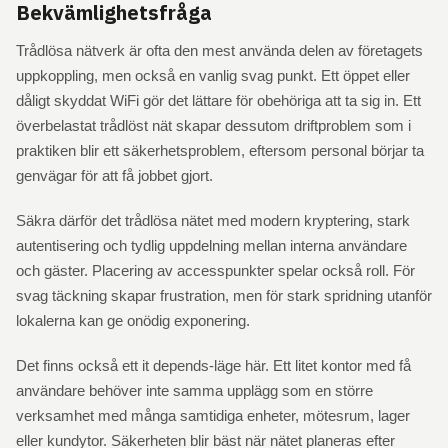
Bekvämlighetsfråga
Trådlösa nätverk är ofta den mest använda delen av företagets
uppkoppling, men också en vanlig svag punkt. Ett öppet eller
dåligt skyddat WiFi gör det lättare för obehöriga att ta sig in. Ett
överbelastat trådlöst nät skapar dessutom driftproblem som i
praktiken blir ett säkerhetsproblem, eftersom personal börjar ta
genvägar för att få jobbet gjort.
Säkra därför det trådlösa nätet med modern kryptering, stark
autentisering och tydlig uppdelning mellan interna användare
och gäster. Placering av accesspunkter spelar också roll. För
svag täckning skapar frustration, men för stark spridning utanför
lokalerna kan ge onödig exponering.
Det finns också ett it depends-läge här. Ett litet kontor med få
användare behöver inte samma upplägg som en större
verksamhet med många samtidiga enheter, mötesrum, lager
eller kundytor. Säkerheten blir bäst när nätet planeras efter