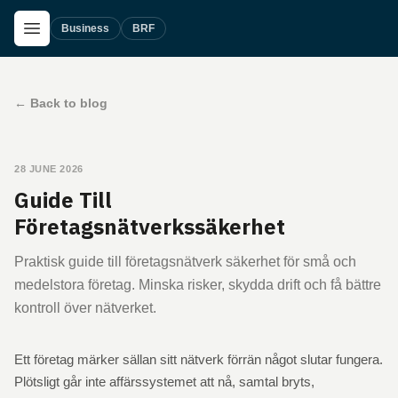
Skip to main content
Open Menu
Business
BRF
←
Back to blog
28 JUNE 2026
Guide Till
Företagsnätverkssäkerhet
Praktisk guide till företagsnätverk säkerhet för små och
medelstora företag. Minska risker, skydda drift och få bättre
kontroll över nätverket.
Ett företag märker sällan sitt nätverk förrän något slutar fungera.
Plötsligt går inte affärssystemet att nå, samtal bryts,