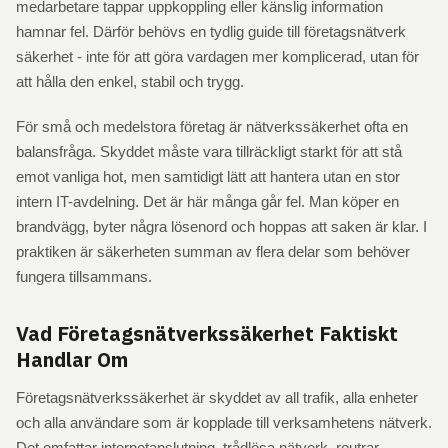
medarbetare tappar uppkoppling eller känslig information
hamnar fel. Därför behövs en tydlig guide till företagsnätverk
säkerhet - inte för att göra vardagen mer komplicerad, utan för
att hålla den enkel, stabil och trygg.
För små och medelstora företag är nätverkssäkerhet ofta en
balansfråga. Skyddet måste vara tillräckligt starkt för att stå
emot vanliga hot, men samtidigt lätt att hantera utan en stor
intern IT-avdelning. Det är här många går fel. Man köper en
brandvägg, byter några lösenord och hoppas att saken är klar. I
praktiken är säkerheten summan av flera delar som behöver
fungera tillsammans.
Vad Företagsnätverkssäkerhet Faktiskt
Handlar Om
Företagsnätverkssäkerhet är skyddet av all trafik, alla enheter
och alla användare som är kopplade till verksamhetens nätverk.
Det omfattar internetanslutning, trådlösa nätverk, routrar,